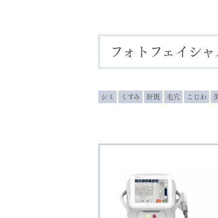
フォトフェイシャ
シミ
くすみ
肝斑
毛穴
こじわ