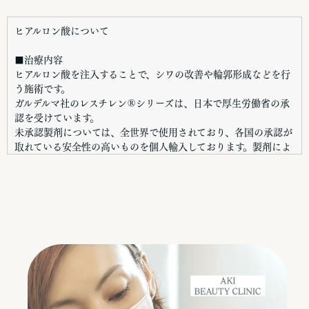
ヒアルロン酸について
■治療内容
ヒアルロン酸を注入することで、シワの改善や輪郭形成などを行
う施術です。
ガルデルマ社のレスチレン®シリーズは、日本で厚生労働省の承
認を受けています。
未承認製剤については、全世界で使用されており、各国の承認が
取れている安全性の高いものを個人輸入しております。製剤によ
り特徴が違いますので、使い分けていきます。
■リスク・副作用
腫脹、疼痛、皮下出血、アレルギー反応、チンダル現象、ヒアル
ロン酸の長期残存、感染、血流障害、血管塞栓による諸症状など
■施術時間
約30分〜1時間程度
※部位や注入量により異なります。